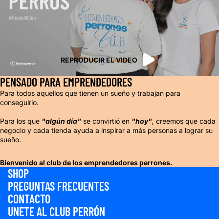
REPRODUCIR EL VIDEO
PENSADO PARA EMPRENDEDORES
Para todos aquellos que tienen un sueño y trabajan para
conseguirlo.
Para los que
"algún día"
se convirtió en
"hoy"
,
creemos que cada
negocio y cada tienda ayuda a inspirar a más personas a lograr su
sueño.
Bienvenido al club de los emprendedores perrones.
SHOP
PREGUNTAS FRECUENTES
CONTACTO
UNETE AL CLUB PERRÓN