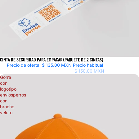
CINTA DE SEGURIDAD PARA EMPACAR (PAQUETE DE 2 CINTAS)
Oferta
Precio de oferta
$ 135.00 MXN
Precio habitual
$ 150.00 MXN
Gorra
con
logotipo
envíosperros
con
broche
velcro