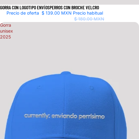
GORRA CON LOGOTIPO ENVÍOSPERROS CON BROCHE VELCRO
Oferta
Precio de oferta
$ 139.00 MXN
Precio habitual
$ 180.00 MXN
Gorra
unisex
2025